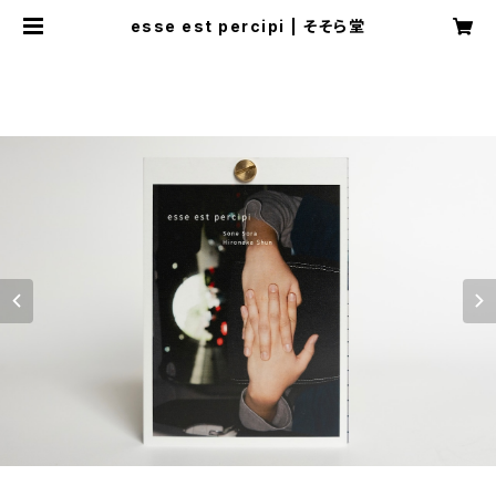
esse est percipi | そそら堂